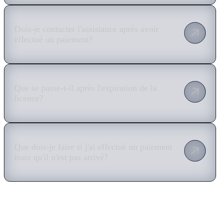
Dois-je contacter l'assistance après avoir
effectué un paiement?
Que se passe-t-il après l'expiration de la
licence?
Que dois-je faire si j'ai effectué un paiement
mais qu'il n'est pas arrivé?