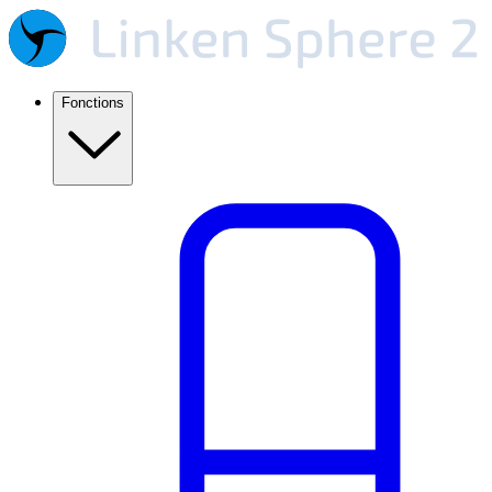
Fonctions