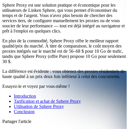
Sphere Proxy est une solution pratique et économique pour les
utilisateurs de Linken Sphere, qui vous permet d'économiser du
temps et de l'argent. Vous n'avez plus besoin de chercher des
services tiers, de configurer manuellement les proxies ou de vous
soucier de leur performance — tout est déjà intégré au navigateur et
prêt à l'emploi en quelques clics.
En plus de la commodité, Sphere Proxy offre le meilleur rapport
qualité/prix du marché. À titre de comparaison, le coût moyen des
proxies intégrés sur le marché est de 56–68 $ pour 10 Go de trafic,
tandis que Sphere Proxy (offre Pure) propose 10 Go pour seulement
30 $.
La différence est évidente : vous obtenez des proxies résidentiels de
haute qualité à un prix deux fois inférieur à celui des concurrents.
Essayez-le et voyez par vous-même !
Introduction
Tarification et achat de Sphere Proxy
Utilisation de Sphere Proxy
Conclusion
Partager l'article