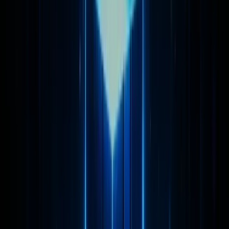
Реферальная программа
О нас