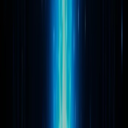
Публикации