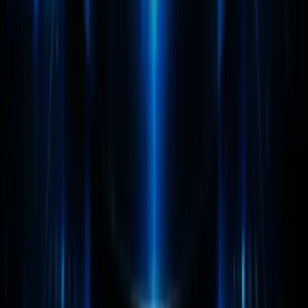
вроде победы или тотала.
Игра на малоизвестных лигах или странной статистике сразу
выглядит подозрительно и привлекает внимание антифрода.
Главная задача бонусхантера — чтобы поведение аккаунта
выглядело естественно.
Абуз кешбэка (VIP-программы и рейтбек).
Одна из самых
прибыльных и при этом сложных схем — перелив ради
кешбэка. Здесь задача не проиграть деньги, а аккуратно
перегнать их из одной букмекерской конторы в другую и
заработать на бонусах за проигрыш.
Многие БК начисляют активным игрокам кешбэк —
например, 10–15% от проигранной суммы. На этом и строится
схема. Нужны две букмекерские конторы. Первая — донор.
Это БК с программой лояльности и кешбэком за проигрыш.
Вторая нужна только для перекрытия ставок. Обычно
выбирают конторы с низкой маржой и высокими лимитами.