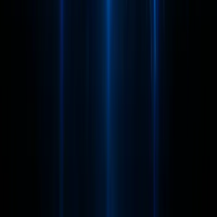
ситуации можно найти в сканерах, например в
SureBet
.
Как и в случае с приветственными фрибетами, выбирать
нужно только топовые события — популярные матчи и
известные команды. Ставки на малоизвестные лиги или
странные рынки быстро привлекают внимание антифрода.
Для букмекера это выглядит как игра человека, который
постоянно проигрывает. В конце расчетного периода БК
начисляет кешбэк от суммы проигрыша.
Live-бонусы и экспресс-бусты.
Букмекеры часто предлагают
акции вроде «Собери экспресс из 5 событий и получи бонус
+20% к итоговому коэффициенту». Со стороны это выглядит
как лотерея, но опытные бонусхантеры извлекают из этого
гарантированную прибыль с помощью стратегии
последовательного перекрытия.