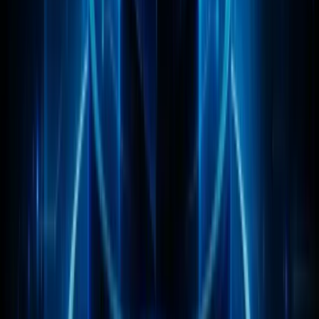
12 мар. 2026 г.
Бонусхантинг 2026: за чем охотиться
Классический бонусхантинг в 2026 году уже не работает.
Раньше схема была максимально простой: зарегистрировать
аккаунт на родственника или знакомого, забрать
бездепозитный фрибет, поставить вилку через калькулятор
бонусов и вывести профит.
Теперь букмекеры и онлайн-казино устали терять деньги на
охотниках за бонусами и усилили защиту: и легальные, и
оффшорные площадки активно используют нейросети для