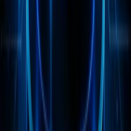
Фрибеты + вилки (спортивный арбитраж).
Это старая
схема, которая со временем немного изменилась. Игрок
получает фрибет в одной букмекерской конторе и ставит его
на событие. Параллельно в другой БК делается ставка на
противоположный исход — уже на свои деньги. Так удается
зафиксировать небольшую прибыль независимо от результата
матча.