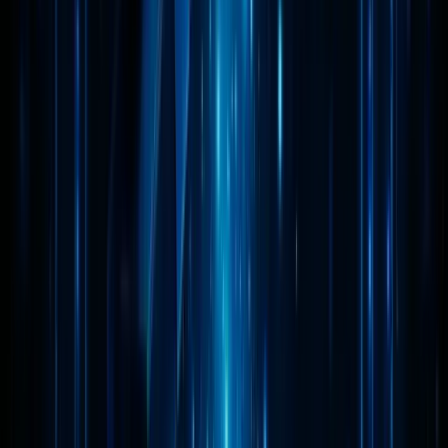
Беттинг
Дропшиппинг и онлайн торговля