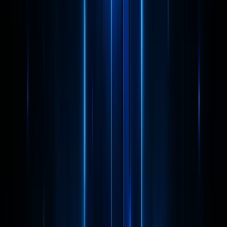
Свяжитесь с нами
Документация
ru
Начать