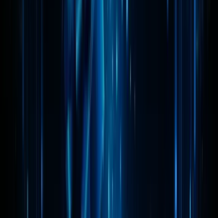
Криптовалюты
Партнерский маркетинг