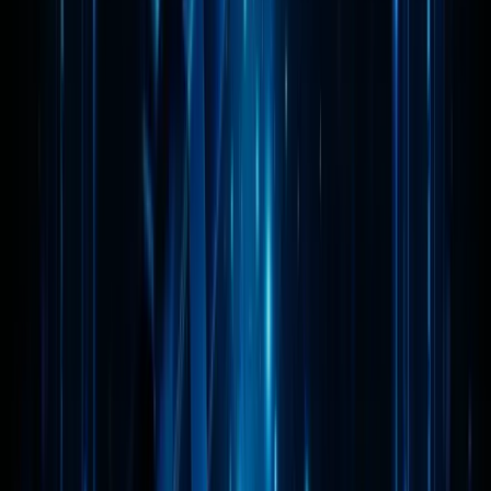
Beб скрейпинг