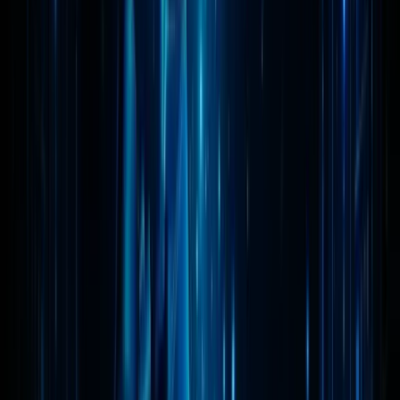
Арбитраж трафика