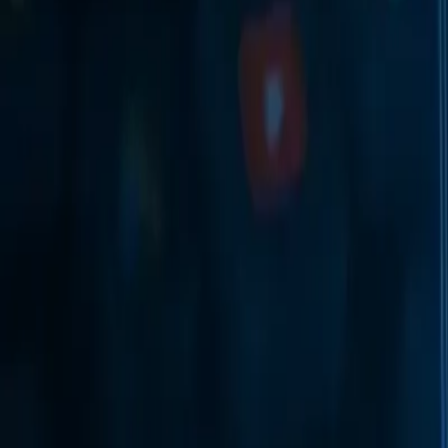
Мобильный антидетект браузер