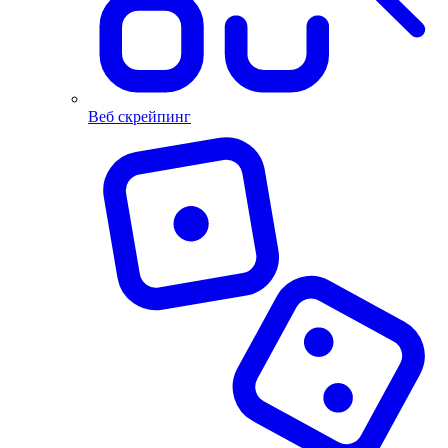
Beб скрейпинг