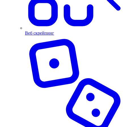
Beб скрейпинг