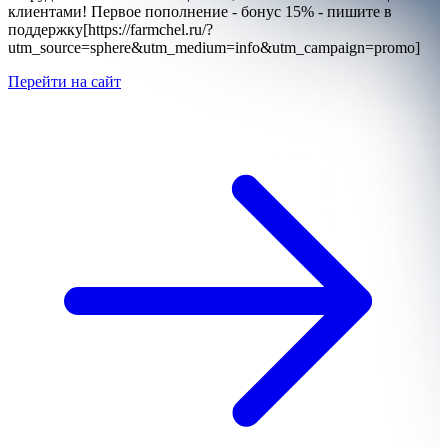
клиентами! Первое пополнение - бонус 15% - пишите в
поддержку[https://farmchel.ru/?
utm_source=sphere&utm_medium=info&utm_campaign=promo]
Перейти на сайт