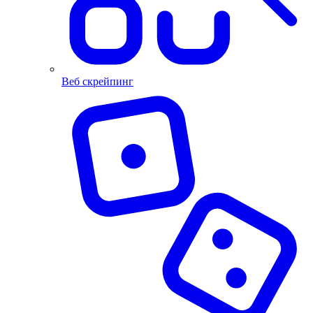
Beб скрейпинг