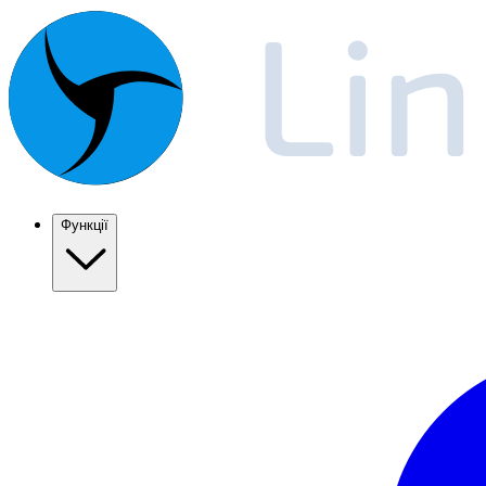
Функції