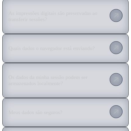
As impressões digitais são preservadas ao
transferir sessões?
Quais dados o navegador está enviando?
Os dados da minha sessão podem ser
armazenados localmente?
Meus dados são seguros?