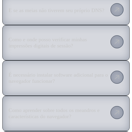
E se as meias não tiverem seu próprio DNS?
Como e onde posso verificar minhas
impressões digitais de sessão?
É necessário instalar software adicional para o
navegador funcionar?
Como aprender sobre todos os meandros e
características do navegador?