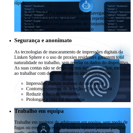
rápida.
Acesso à API e automatização no navegador
Redução do tempo gasto em ações repetitivas
Início rápido e escalonamento de conjuntos
Suporte a scripts e início automático
Segurança e anonimato
As tecnologias de mascaramento de impressões digitais da
Linken Sphere e o uso de proxies residentes garantem total
naturalidade no trabalho, sem revelar os dados do dispositivo.
As suas contas não se destacam nos sistemas antibot, mesmo
ao trabalhar com dezenas de perfis simultaneamente.
Impressões digitais realistas do navegador
Contornar sistemas de deteção e filtros antibot
Reduzir o risco de bloqueios
Prolongar a vida útil das contas
Trabalho em equipa
Trabalhe em projetos de arbitragem em equipa, sem medo de
fugas ou erros de acesso. O Linken Sphere permite partilhar
perfis, atribuir direitos, monitorizar a atividade e gerir