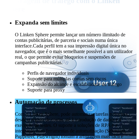
Arbitragem de tráfego com o Linken
Sphere
Expanda sem limites
O Linken Sphere permite lançar um número ilimitado de
contas publicitárias, de parceria e sociais numa única
interface.
Cada perfil tem a sua impressão digital única no
navegador, que é o mais semelhante possível a um utilizador
real, o que permite evitar bloqueios e suspensões de
campanhas publicitárias.
Perfis de navegador individuais
Suporte para múltiplas contas sem riscos
Expansão do alcance e escalabilidade do tráfego
Suporte para proxy
Automação de processos
Com o Linken Sphere, pode automatizar tarefas rotineiras,
desde o registo de contas até à introdução de dados e à
execução de testes. O suporte a soluções de RPA e a
integração com ferramentas de automatização (Selenium,
Puppeteer, Playwright) tornam a arbitragem mais fácil e