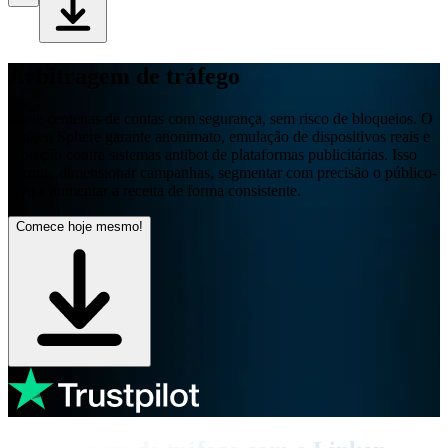
Arbitragem de tráfego
Inicie centenas de contas com segurança, sem risco de bloqueios. O
Linken Sphere garante anonimato, emulação de dispositivos reais e
proteção contra sistemas antibot de plataformas publicitárias. Isso
permite dimensionar campanhas, segmentar com precisão o público-
alvo e aumentar a receita de forma consistente.
Comece hoje mesmo!