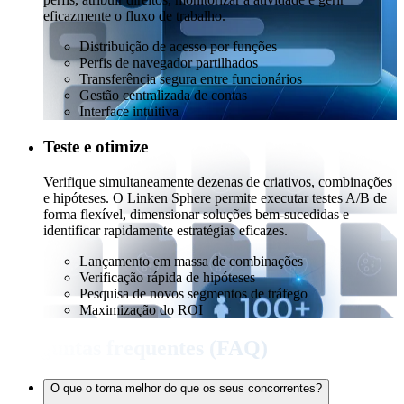
eficazmente o fluxo de trabalho.
Distribuição de acesso por funções
Perfis de navegador partilhados
Transferência segura entre funcionários
Gestão centralizada de contas
Interface intuitiva
Teste e otimize
Verifique simultaneamente dezenas de criativos, combinações
e hipóteses. O Linken Sphere permite executar testes A/B de
forma flexível, dimensionar soluções bem-sucedidas e
identificar rapidamente estratégias eficazes.
Lançamento em massa de combinações
Verificação rápida de hipóteses
Pesquisa de novos segmentos de tráfego
Maximização do ROI
Perguntas frequentes (FAQ)
O que o torna melhor do que os seus concorrentes?