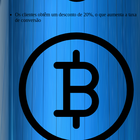
Os clientes obtêm um desconto de 20%,
o que aumenta a taxa
de conversão