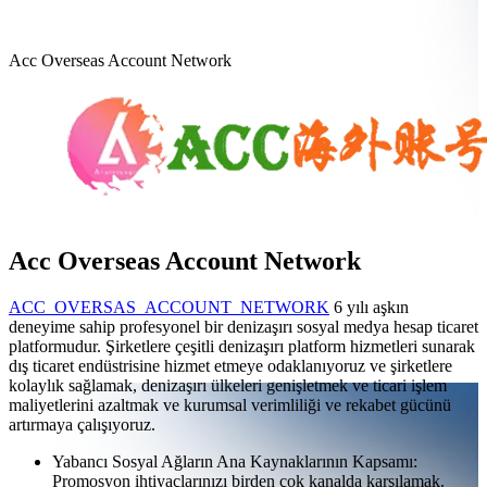
Acc Overseas Account Network
Acc Overseas Account Network
ACC_OVERSAS_ACCOUNT_NETWORK
6 yılı aşkın
deneyime sahip profesyonel bir denizaşırı sosyal medya hesap ticaret
platformudur. Şirketlere çeşitli denizaşırı platform hizmetleri sunarak
dış ticaret endüstrisine hizmet etmeye odaklanıyoruz ve şirketlere
kolaylık sağlamak, denizaşırı ülkeleri genişletmek ve ticari işlem
maliyetlerini azaltmak ve kurumsal verimliliği ve rekabet gücünü
artırmaya çalışıyoruz.
Yabancı Sosyal Ağların Ana Kaynaklarının Kapsamı:
Promosyon ihtiyaçlarınızı birden çok kanalda karşılamak.