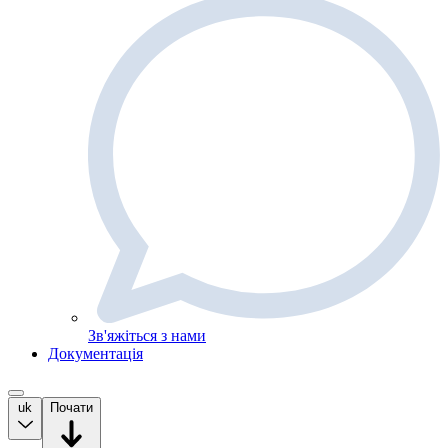
Зв'яжіться з нами
Документація
uk
Почати