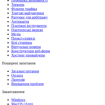
Перевірка анонімності
Трекери
Фільтри трафіка
Торгові майданчики
Рахунки для арбітражу
Антикапча
Платіжні інструменти
Партнерські мережі
Медіа
Проксі-сервіси
Білі сторінки
Віртуальні номера
Конструктори веб-форм
Хостинг-провайдери
Поширені запитання
Загальні питання
Оплата
Ліцензія
Вирішення проблем
Завантаження
Windows
MacOS (Arm)