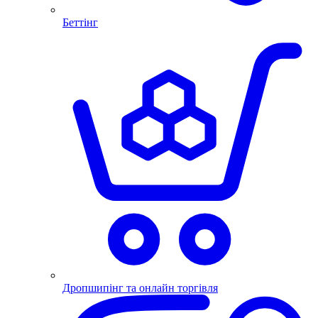
Беттінг
Дропшипінг та онлайн торгівля