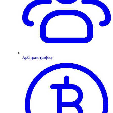
Арбітраж трафіку