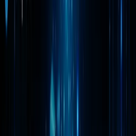
Controlo de impressões digitais
Soluções