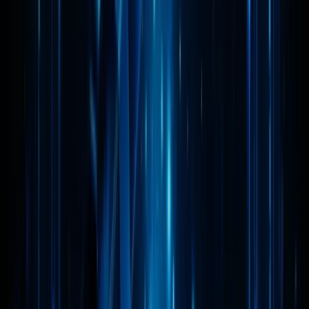
Web scraping