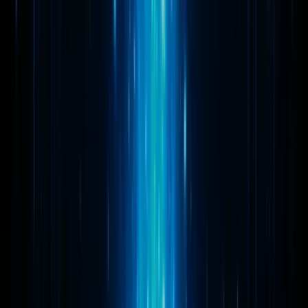
Licença