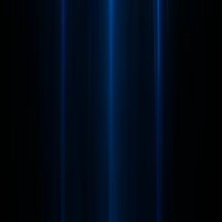
sequencial.