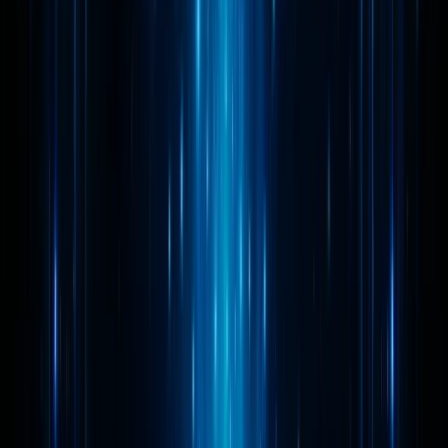
Perguntas frequentes