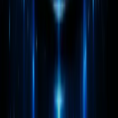
sobre isso. São necessárias duas casas de apostas. A primeira é a
doadora. Esta é uma casa de apostas com um programa de fidelidade
e cashback para perdas. A segunda é necessária apenas para cobrir
as apostas. Geralmente, escolhem-se casas de apostas com margens
baixas e limites altos.