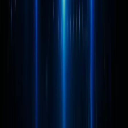
Em seguida, apostas opostas são feitas no mesmo evento em casas
de apostas diferentes. São usadas surebets próximas de zero —
situações em que a diferença entre as odds é mínima, geralmente em
torno de 0–0,2%. Tais apostas parecem quase como jogadas normais
e raramente levantam suspeitas. Situações de arbitragem podem ser
encontradas em scanners, por exemplo, no
SureBet
.
Assim como nas apostas grátis de boas-vindas, você deve escolher
apenas os principais eventos — partidas populares e times famosos.
Apostas em ligas pouco conhecidas ou mercados estranhos atraem
rapidamente a atenção dos sistemas antifraude.
Para a casa de apostas, isso parece a jogada de uma pessoa que está
constantemente perdendo. No final do período de faturamento, a
casa de apostas credita o cashback com base no valor perdido.
Bônus ao vivo e boosts de múltiplas.
As casas de apostas
costumam oferecer promoções como "Monte uma aposta múltipla de
5 eventos e ganhe um bônus de +20% nas odds finais". Visto de
fora, parece uma loteria, mas bonus hunters experientes extraem
lucro garantido disso usando uma estratégia de hedge (cobertura)