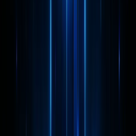
Contacte-nos
Documentação
pt
Começar