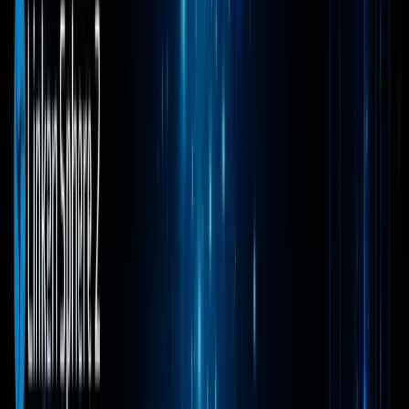
Automatização de tarefas rotineiras
Trabalho em equipa