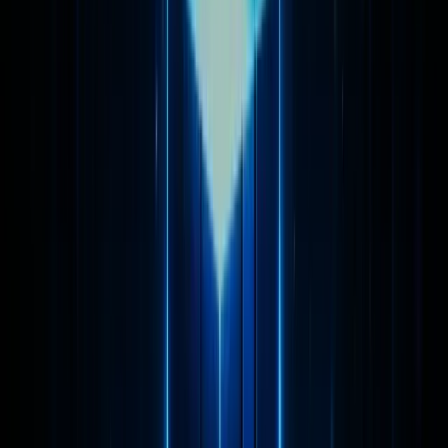
Programa de indicação
Sobre nós