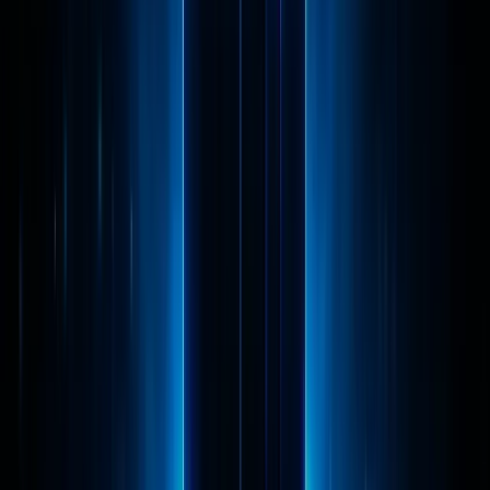
Caça aos Bônus 2026 — O Que Caçar