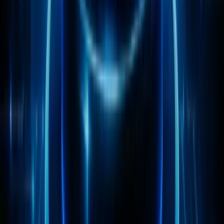
perder dinheiro para os caçadores de bônus (bonus hunters) e
reforçaram as suas defesas: tanto as plataformas legais quanto as
offshore usam ativamente redes neurais para garantir a segurança.
Elas analisam constantemente enormes volumes de dados e
identificam rapidamente o comportamento típico dos bonus hunters.
Hoje, o bonus hunting exige um orçamento sério. O dinheiro vai
para navegadores antidetect, proxies residenciais e móveis, além do
pagamento pelos serviços de drops (contas de terceiros). Qualquer
erro pode terminar em bloqueio. Um IP sujo, uma incompatibilidade
de fuso horário ou atividade suspeita — e a conta é rapidamente
banida junto com o dinheiro. Então, ainda é possível ganhar
dinheiro?
Esquemas atuais de bonus hunting: o que
eles estão caçando agora
Vamos detalhar os principais métodos que funcionam hoje.
Apostas esportivas
Nas apostas esportivas, as ofertas de bônus são tradicionalmente
divididas em bônus de boas-vindas (para novos jogadores) e