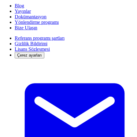
Blog
Yayınlar
Dokümantasyon
Yönlendirme programı
Bize Ulaşın
Referans programı şartları
Gizlilik Bildirimi
Lisans Sözleşmesi
Çerez ayarları